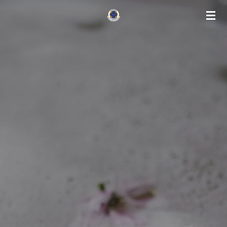
Gå
til
hovedinnhold