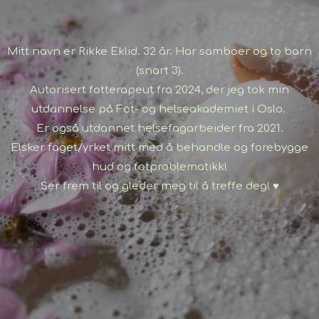
Mitt navn er Rikke Eklid. 32 år. Har samboer og to barn
(snart 3).
Autorisert fotterapeut fra 2024, der jeg tok min
utdannelse på Fot- og helseakademiet i Oslo.
Er også utdannet helsefagarbeider fra 2021.
Elsker faget/yrket mitt med å behandle og forebygge
hud og fotproblematikk!
Ser frem til og gleder meg til å treffe deg! ♥